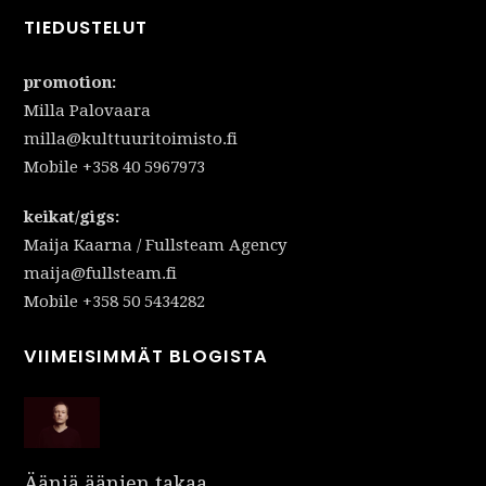
TIEDUSTELUT
promotion:
Milla Palovaara
milla@kulttuuritoimisto.fi
Mobile +358 40 5967973
keikat/gigs:
Maija Kaarna / Fullsteam Agency
maija@fullsteam.fi
Mobile +358 50 5434282
VIIMEISIMMÄT BLOGISTA
Ääniä äänien takaa