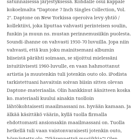
satunnaisessa järjestyksessä. Kohdalle osui kappale
kokoelmalta ”Daptone 7 Inch Singles Collection, Vol.
2″. Daptone on New Yorkissa operoiva levy-yhtiö /
kollektiivi, joka liputtaa vahvasti perinteisen soulin,
funkin ja muun ns. mustan perinnemusiikin puolesta.
Soundi-ihanne on vahvasti 1950-70 luvuilla. Jopa niin
vahvasti, että kun joku mainitsemani albumin
biiseistä pärähti soimaan, se sijoittui mielessäni
intuitiivisesti 1960-luvulle, en vaan hahmottanut
artistia ja muutenkin tuli jotenkin outo olo. iPodista
tarkistettuani havaitsin soivan biisin sitten olevan
Daptone-materiaalia. Olin hankkinut äänitteen koska
ko. materiaali kuului ainakin tuolloin
lähtökohtaisesti maailmassani ns. hyvään kamaan. Ja
älkää käsittäkö väärin, kyllä tuolla firmalla
ehdottomasti ansionsakin maailmassani on. Tuolla
hetkellä tuli vaan vaistonvaraisesti jotenkin outo,
höynäytetty olo. ”Väärennettyä musiikkia”! Olen