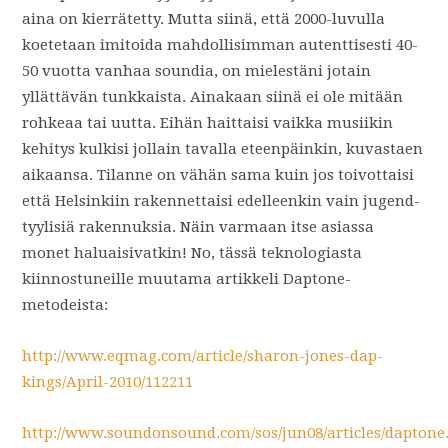
aina on kierrätetty. Mutta siinä, että 2000-luvulla
koetetaan imitoida mahdollisimman autenttisesti 40-
50 vuotta vanhaa soundia, on mielestäni jotain
yllättävän tunkkaista. Ainakaan siinä ei ole mitään
rohkeaa tai uutta. Eihän haittaisi vaikka musiikin
kehitys kulkisi jollain tavalla eteenpäinkin, kuvastaen
aikaansa. Tilanne on vähän sama kuin jos toivottaisi
että Helsinkiin rakennettaisi edelleenkin vain jugend-
tyylisiä rakennuksia. Näin varmaan itse asiassa
monet haluaisivatkin! No, tässä teknologiasta
kiinnostuneille muutama artikkeli Daptone-
metodeista:
http://www.eqmag.com/article/sharon-jones-dap-
kings/April-2010/112211
http://www.soundonsound.com/sos/jun08/articles/dapton