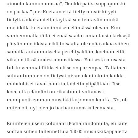
ainoota kunnon musaa”, ”kaikki paitsi soppapunkki
on paskaa” jne. Koetaan että tietty musiikkityyli
tietyltä aikakaudelta täyttää sen tehtävän minkä
musiikilla koetaan ihmisen elämässä olevan. Kun
vanhemmalla iällä ei enää saada samanlaisia kicksejä
päivän musiikista eikä toisaalta ole enää aikaa siihen
samalla antaumuksella perehtyäkään, koetaan että
vika on tässä uudessa musiikissa. Entisestä musasta
tuli kovemmat fiilikset eli se on parempaa. Tällainen
suhtautuminen on tietysti aivan ok niinkuin kaikki
mahdolliset tavat nauttia taidetta ylipäätään. Itse
koen että elämäni on rikastunut valtavasti
monipuolisemman musiikkitarjonnan kautta. No, oli
miten oli, nyt olen jo harhautumassa teemasta..
Kuuntelen usein kotonani iPodia randomilla, eli laite
soittaa siihen tallennettuja 15000 musiikkikappaletta