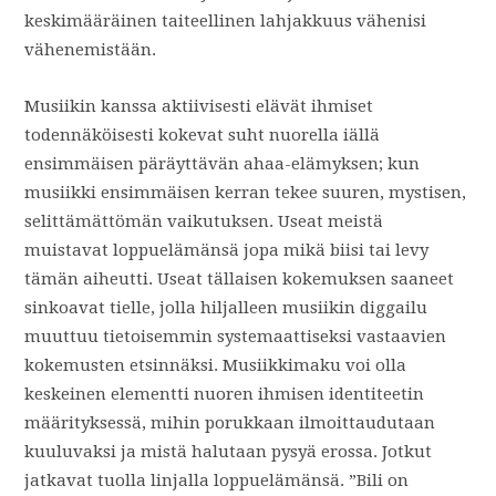
keskimääräinen taiteellinen lahjakkuus vähenisi
vähenemistään.
Musiikin kanssa aktiivisesti elävät ihmiset
todennäköisesti kokevat suht nuorella iällä
ensimmäisen päräyttävän ahaa-elämyksen; kun
musiikki ensimmäisen kerran tekee suuren, mystisen,
selittämättömän vaikutuksen. Useat meistä
muistavat loppuelämänsä jopa mikä biisi tai levy
tämän aiheutti. Useat tällaisen kokemuksen saaneet
sinkoavat tielle, jolla hiljalleen musiikin diggailu
muuttuu tietoisemmin systemaattiseksi vastaavien
kokemusten etsinnäksi. Musiikkimaku voi olla
keskeinen elementti nuoren ihmisen identiteetin
määrityksessä, mihin porukkaan ilmoittaudutaan
kuuluvaksi ja mistä halutaan pysyä erossa. Jotkut
jatkavat tuolla linjalla loppuelämänsä. ”Bili on