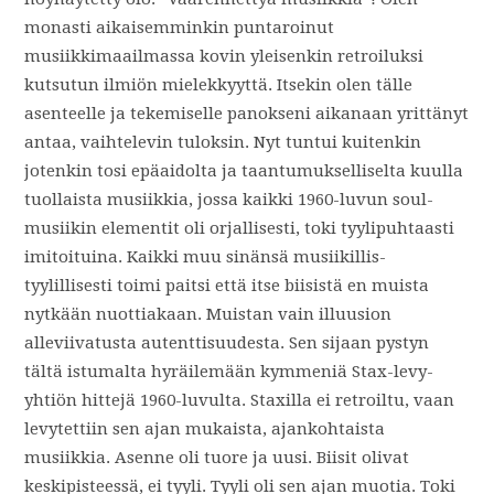
monasti aikaisemminkin puntaroinut
musiikkimaailmassa kovin yleisenkin retroiluksi
kutsutun ilmiön mielekkyyttä. Itsekin olen tälle
asenteelle ja tekemiselle panokseni aikanaan yrittänyt
antaa, vaihtelevin tuloksin. Nyt tuntui kuitenkin
jotenkin tosi epäaidolta ja taantumukselliselta kuulla
tuollaista musiikkia, jossa kaikki 1960-luvun soul-
musiikin elementit oli orjallisesti, toki tyylipuhtaasti
imitoituina. Kaikki muu sinänsä musiikillis-
tyylillisesti toimi paitsi että itse biisistä en muista
nytkään nuottiakaan. Muistan vain illuusion
alleviivatusta autenttisuudesta. Sen sijaan pystyn
tältä istumalta hyräilemään kymmeniä Stax-levy-
yhtiön hittejä 1960-luvulta. Staxilla ei retroiltu, vaan
levytettiin sen ajan mukaista, ajankohtaista
musiikkia. Asenne oli tuore ja uusi. Biisit olivat
keskipisteessä, ei tyyli. Tyyli oli sen ajan muotia. Toki