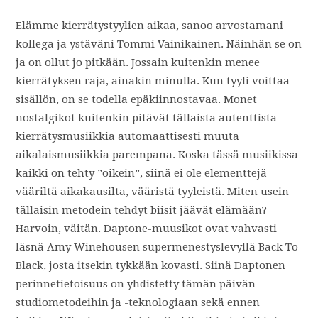
Elämme kierrätystyylien aikaa, sanoo arvostamani
kollega ja ystäväni Tommi Vainikainen. Näinhän se on
ja on ollut jo pitkään. Jossain kuitenkin menee
kierrätyksen raja, ainakin minulla. Kun tyyli voittaa
sisällön, on se todella epäkiinnostavaa. Monet
nostalgikot kuitenkin pitävät tällaista autenttista
kierrätysmusiikkia automaattisesti muuta
aikalaismusiikkia parempana. Koska tässä musiikissa
kaikki on tehty ”oikein”, siinä ei ole elementtejä
vääriltä aikakausilta, vääristä tyyleistä. Miten usein
tällaisin metodein tehdyt biisit jäävät elämään?
Harvoin, väitän. Daptone-muusikot ovat vahvasti
läsnä Amy Winehousen supermenestyslevyllä Back To
Black, josta itsekin tykkään kovasti. Siinä Daptonen
perinnetietoisuus on yhdistetty tämän päivän
studiometodeihin ja -teknologiaan sekä ennen