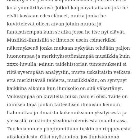
koki ymmärtävänsä. Jotkut kaipaavat aikaan jota he
eivät koskaan edes eläneet, mutta jonka he
kuvittelevat olleen aivan jotain muuta ja
fantastisempaa kuin se aika jossa he itse nyt elävät.
Musiikki-ihmisillä se ilmenee usein esimerkiksi
näkemyksenä jonka mukaan nykyään tehdään paljon
huonompaa ja merkityksettömämpää musiikkia kuin
xxxx-luvulla. Minun taidehistorian tuntemukseni ei
riitä syvempään analyysiin, mutta uskaltaisin veikata
että merkittävää taidetta, musiikkiakin, on syntynyt
kaikkina aikoina kun ihmisolio on sitä väkertänyt.
Vaikeampaa on kuvitella miksi näin ei olisi. Taide on
ihmisen tapa jonkin taiteellisen ilmaisun keinoin
hahmottaa ja ilmaista kokemuksiaan yksityisestä ja
yleisestä, reaktioita yksilönä olemisesta maailmassa.
Tuo kokeminen pohjimmiltaan tuskin on riippuvaista
aikakaudesta. Olisi myös outoa, jos ihmiskunnan