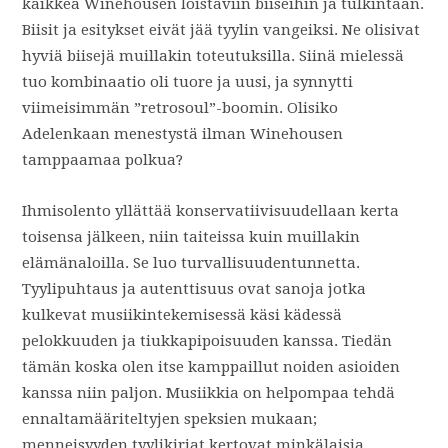
kaikkea Winehousen loistaviin biiseihin ja tulkintaan.
Biisit ja esitykset eivät jää tyylin vangeiksi. Ne olisivat
hyviä biisejä muillakin toteutuksilla. Siinä mielessä
tuo kombinaatio oli tuore ja uusi, ja synnytti
viimeisimmän ”retrosoul”-boomin. Olisiko
Adelenkaan menestystä ilman Winehousen
tamppaamaa polkua?
Ihmisolento yllättää konservatiivisuudellaan kerta
toisensa jälkeen, niin taiteissa kuin muillakin
elämänaloilla. Se luo turvallisuudentunnetta.
Tyylipuhtaus ja autenttisuus ovat sanoja jotka
kulkevat musiikintekemisessä käsi kädessä
pelokkuuden ja tiukkapipoisuuden kanssa. Tiedän
tämän koska olen itse kamppaillut noiden asioiden
kanssa niin paljon. Musiikkia on helpompaa tehdä
ennaltamääriteltyjen speksien mukaan;
menneisyyden tyylikirjat kertovat minkälaisia