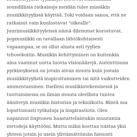
soundillisia ratkaisuja meidän tulee missäkin
musiikkityylissä käyttää. Toki voidaan sanoa, että ne
ratkaisut vain kuulostavat ”oikealle”.
Juurimusiikkityyleissä nämä dilemmat korostuvat,
popmusiikki on tavallaan lähtökohtaisesti
vapaampaa, se on ollut alusta asti tyylien
tehosekoitin. Musiikin kehittyminen on kuitenkin
aina vaatinut uutta luovia visionäärejä. Autenttisuus
pyrkimyksenä on jotain aivan muuta kuin jostain
musiikkityylistä inspiroituminen tai siitä vaikutteiden
ammentaminen. Itselleni musiikintekemisessä ja
tuottamisessa on ilman muuta oleellista tuntea
äänitetyn musiikin historiaa ja tekniikoita. Niistä saa
loputtomasti työkaluja ja inspiraatiota. Olen
napannut Daptonen haastatteluistakin muutamia
metodeja käyttööni. Mutta miksi koettaa toistaa yksi
yhteen jotain jo usein ylittämättömän hienosti